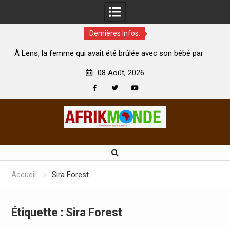
Dernières Infos:
qui avait été brûlée avec son bébé par
Coopération: Le ministr
on mari est morte
Abidjan pour la célébratio
08 Août, 2026
Facebook
Twitter
Youtube
Skip
to
content
Accueil
Sira Forest
Étiquette :
Sira Forest