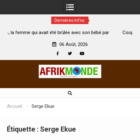
Dernières Infos:
it été brûlée avec son bébé par
Coopération: Le ministre Indien
i est morte
Abidjan pour la célébration de la 
06 Août, 2026
Facebook
Twitter
Youtube
Skip
to
content
Accueil
Serge Ekue
Étiquette :
Serge Ekue