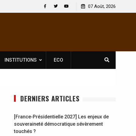
gh à
Nouvelle licence obligatoire pour les spectacles : En
07 Août, 2026
[
Côte d’Ivoire, l’opérateur culturel Soldat Jahboy se
s
Facebook
Twitter
Youtube
prononce
INSTITUTIONS
ECO
DERNIERS ARTICLES
[France-Présidentielle 2027] Les enjeux de
souveraineté démocratique sévèrement
touchés ?