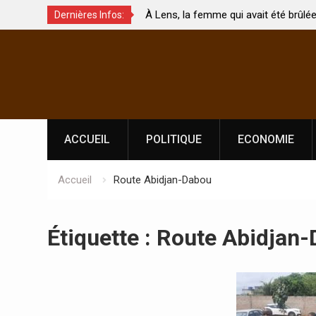
 Les enjeux de
À Lens, la femme qui avait été brûlée
Dernières Infos:
 sévèrement touchés ?
par son mari est morte
Skip
to
content
ACCUEIL
POLITIQUE
ECONOMIE
Accueil
Route Abidjan-Dabou
Étiquette :
Route Abidjan