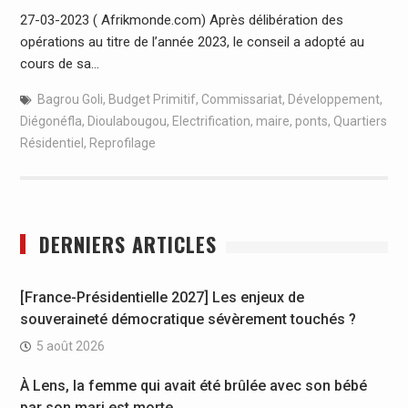
27-03-2023 ( Afrikmonde.com) Après délibération des
opérations au titre de l’année 2023, le conseil a adopté au
cours de sa…
Bagrou Goli
,
Budget Primitif
,
Commissariat
,
Développement
,
Diégonéfla
,
Dioulabougou
,
Electrification
,
maire
,
ponts
,
Quartiers
Résidentiel
,
Reprofilage
DERNIERS ARTICLES
[France-Présidentielle 2027] Les enjeux de
souveraineté démocratique sévèrement touchés ?
5 août 2026
À Lens, la femme qui avait été brûlée avec son bébé
par son mari est morte