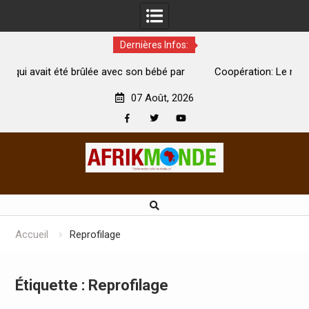
Dernières Infos:
avec son bébé par
Coopération: Le ministre Indien Kirti Vardhan
Abidjan pour la célébration de la Fête de l’indé
07 Août, 2026
Facebook
Twitter
Youtube
Skip
to
content
Accueil
Reprofilage
Étiquette :
Reprofilage