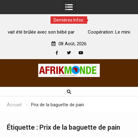
Dernières Infos:
par
Coopération: Le ministre Indien Kirti Vardhan Singh à
N
Abidjan pour la célébration de la Fête de l’indépendance
d
08 Août, 2026
Facebook
Twitter
Youtube
Skip
to
content
Accueil
Prix de la baguette de pain
Étiquette :
Prix de la baguette de pain