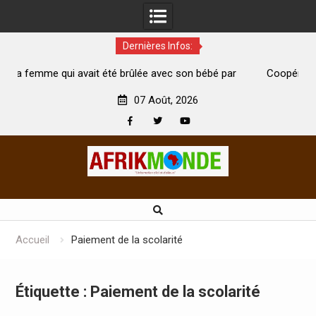
Dernières Infos:
 été brûlée avec son bébé par
Coopération: Le ministre Indien K
est morte
Abidjan pour la célébration de la Fê
07 Août, 2026
Facebook
Twitter
Youtube
Skip
to
content
Accueil
Paiement de la scolarité
Étiquette :
Paiement de la scolarité