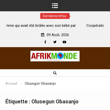
Dernières Infos:
té brûlée avec son bébé par
Coopération: Le ministre Indien Kir
t morte
Abidjan pour la célébration de la Fête
09 Août, 2026
Facebook
Twitter
Youtube
Skip
to
content
Accueil
Olusegun Obasanjo
Étiquette :
Olusegun Obasanjo