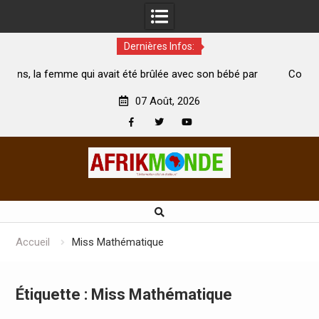
Dernières Infos:
vait été brûlée avec son bébé par
Coopération: Le ministre Indi
ari est morte
Abidjan pour la célébration de l
07 Août, 2026
Facebook
Twitter
Youtube
Skip
to
content
Accueil
Miss Mathématique
Étiquette :
Miss Mathématique