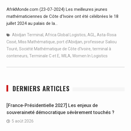
AfrikMonde.com (23-07-2024) Les meilleures jeunes
mathématiciennes de Côte d’Ivoire ont été célébrées le 18
juillet 2024 au palais de la…
Abidjan Terminal
,
Africa Global Logistics
,
AGL
,
Asta-Rosa
Cissé
,
Miss Mathématique
,
port d'Abidjan
,
professeur Saliou
Touré
,
Société Mathématique de Côte d'Ivoire
,
terminal à
conteneurs
,
Terminale C et E
,
WILA
,
Women In Logistics
DERNIERS ARTICLES
[France-Présidentielle 2027] Les enjeux de
souveraineté démocratique sévèrement touchés ?
5 août 2026