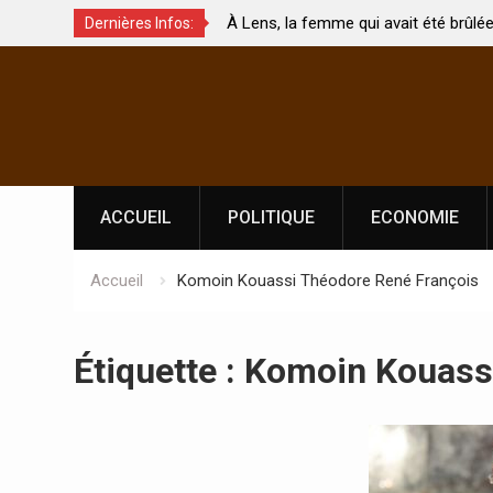
À Lens, la femme qui avait été brûlée avec son bébé
Dernières Infos:
uchés ?
par son mari est morte
Skip
to
content
ACCUEIL
POLITIQUE
ECONOMIE
Accueil
Komoin Kouassi Théodore René François
Étiquette :
Komoin Kouassi