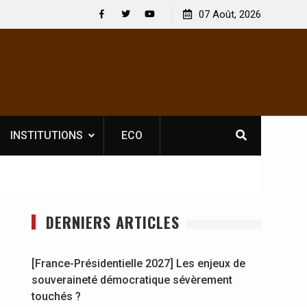
le licence obligatoire pour les spectacles : En
07 Août, 2026
[France-Présiden
’Ivoire, l’opérateur culturel Soldat Jahboy se
souveraineté dé
Facebook
Twitter
Youtube
nce
INSTITUTIONS
ECO
DERNIERS ARTICLES
[France-Présidentielle 2027] Les enjeux de
souveraineté démocratique sévèrement
touchés ?