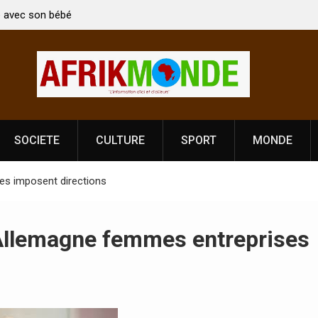
n bébé
Coopération: Le ministre Indien Kirti Vardhan Singh à
Abidjan pour la célébration de la Fête de
l’indépendance
SOCIETE
CULTURE
SPORT
MONDE
es imposent directions
 Allemagne femmes entreprises