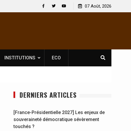
Nouvelle licence obligatoire pour les spectacles : En
07 Août, 2026
[France-P
Côte d’Ivoire, l’opérateur culturel Soldat Jahboy se
souverai
Facebook
Twitter
Youtube
prononce
INSTITUTIONS
ECO
DERNIERS ARTICLES
[France-Présidentielle 2027] Les enjeux de
souveraineté démocratique sévèrement
touchés ?