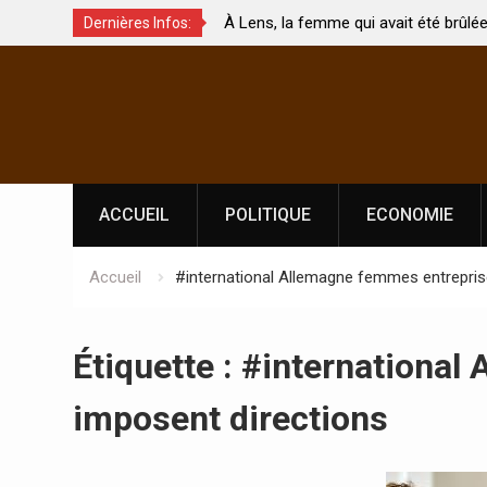
jeux de
À Lens, la femme qui avait été brûlée avec so
Dernières Infos:
ment touchés ?
par son mari est morte
Skip
to
content
ACCUEIL
POLITIQUE
ECONOMIE
Accueil
#international Allemagne femmes entrepris
Étiquette :
#international
imposent directions