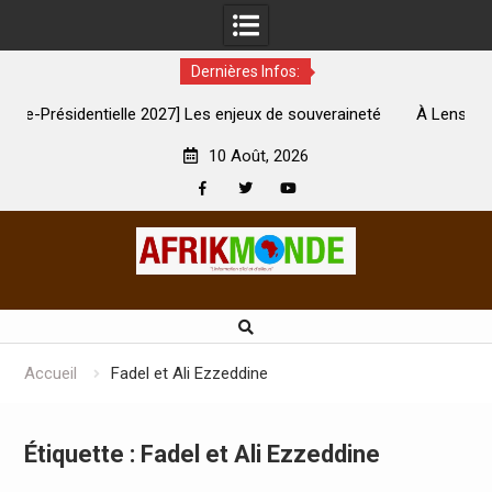
Dernières Infos:
le 2027] Les enjeux de souveraineté
À Lens, la femme qui avait é
e sévèrement touchés ?
son mari es
10 Août, 2026
Facebook
Twitter
Youtube
Skip
to
content
Accueil
Fadel et Ali Ezzeddine
Étiquette :
Fadel et Ali Ezzeddine