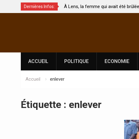
À Lens, la femme qui avait été brûlée avec son bébé
Dernières Infos:
uchés ?
par son mari est morte
Skip
to
content
ACCUEIL
POLITIQUE
ECONOMIE
Accueil
enlever
Étiquette :
enlever