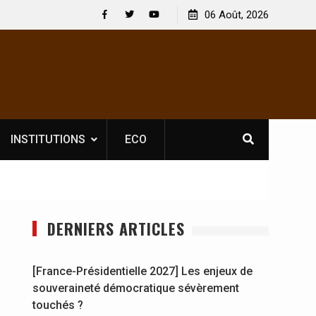
le licence obligatoire pour les spectacles : En
06 Août, 2026
[France-Présiden
’Ivoire, l’opérateur culturel Soldat Jahboy se
souveraineté dé
Facebook
Twitter
Youtube
nce
INSTITUTIONS
ECO
DERNIERS ARTICLES
[France-Présidentielle 2027] Les enjeux de
souveraineté démocratique sévèrement
touchés ?