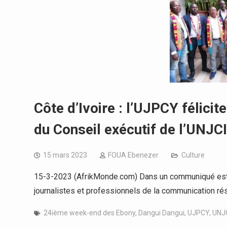
Côte d’Ivoire : l’UJPCY félicit
du Conseil exécutif de l’UNJCI
15 mars 2023
FOUA Ebenezer
Culture
15-3-2023 (AfrikMonde.com) Dans un communiqué estam
journalistes et professionnels de la communication ré
24ième week-end des Ebony
,
Dangui Dangui
,
UJPCY
,
UNJ