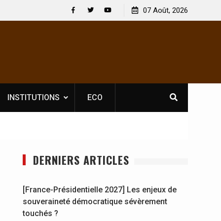
le licence obligatoire pour les spectacles : En
07 Août, 2026
[France-Président
’Ivoire, l’opérateur culturel Soldat Jahboy se
souveraineté dé
Facebook
Twitter
Youtube
nce
INSTITUTIONS
ECO
DERNIERS ARTICLES
[France-Présidentielle 2027] Les enjeux de
souveraineté démocratique sévèrement
touchés ?