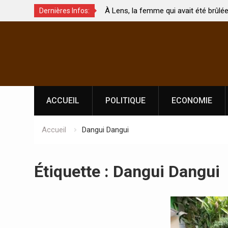
À Lens, la femme qui avait été brûlée avec son bébé
Dernières Infos:
uchés ?
par son mari est morte
Skip
to
content
ACCUEIL
POLITIQUE
ECONOMIE
Accueil
Dangui Dangui
Étiquette :
Dangui Dangui