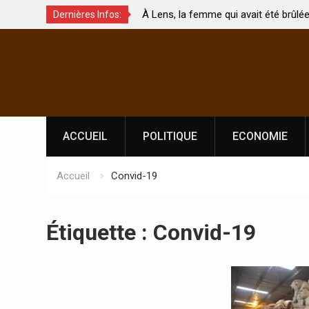
s enjeux de
À Lens, la femme qui avait été brûlée ave
Dernières Infos:
èrement touchés ?
par son mari est morte
Skip
to
content
ACCUEIL
POLITIQUE
ECONOMIE
Accueil
Convid-19
Étiquette :
Convid-19