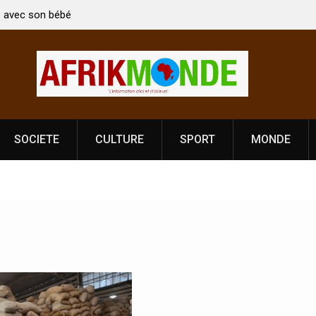
c son bébé
Coopération: Le ministre Indien Kirti Vardhan Singh à
Abidjan pour la célébration de la Fête de
l’indépendance
SOCIETE
CULTURE
SPORT
MONDE