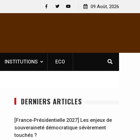
Nouvelle licence obligatoire pour les spectacles : En
09 Août, 2026
[Fran
Côte d’Ivoire, l’opérateur culturel Soldat Jahboy se
souv
Facebook
Twitter
Youtube
prononce
INSTITUTIONS
ECO
DERNIERS ARTICLES
[France-Présidentielle 2027] Les enjeux de
souveraineté démocratique sévèrement
touchés ?