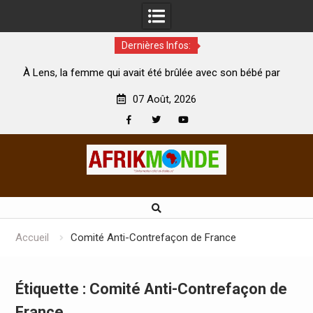
Dernières Infos:
ui avait été brûlée avec son bébé par
Coopération: Le ministre 
n mari est morte
Abidjan pour la célébration 
07 Août, 2026
Facebook
Twitter
Youtube
Skip
to
content
Accueil
Comité Anti-Contrefaçon de France
Étiquette :
Comité Anti-Contrefaçon de
France