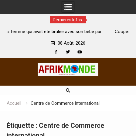
Dernières Infos:
té brûlée avec son bébé par
Coopération: Le ministre Indien Kir
t morte
Abidjan pour la célébration de la Fête
08 Août, 2026
Facebook
Twitter
Youtube
Skip
to
content
Accueil
Centre de Commerce international
Étiquette :
Centre de Commerce
international