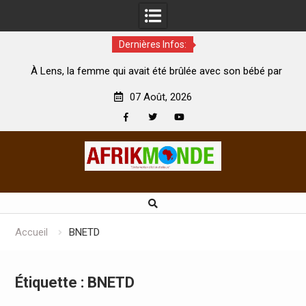
Dernières Infos:
 qui avait été brûlée avec son bébé par
Coopération: Le minist
son mari est morte
Abidjan pour la célébratio
07 Août, 2026
Facebook
Twitter
Youtube
Skip
to
content
Accueil
BNETD
Étiquette :
BNETD