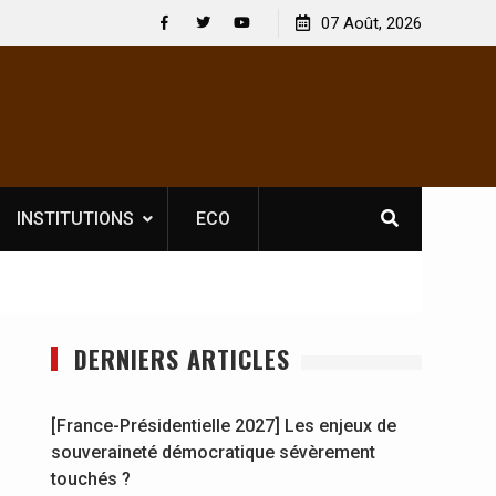
atoire pour les spectacles : En
[France-Présidentielle 2027] Le
07 Août, 2026
teur culturel Soldat Jahboy se
souveraineté démocratique sév
Facebook
Twitter
Youtube
INSTITUTIONS
ECO
DERNIERS ARTICLES
[France-Présidentielle 2027] Les enjeux de
souveraineté démocratique sévèrement
touchés ?