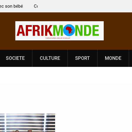
: Le ministre Indien Kirti Vardhan Singh à
Nouvelle licence oblig
r la célébration de la Fête de
Côte d’Ivoire, l’opéra
ance
prononce
SOCIETE
CULTURE
SPORT
MONDE