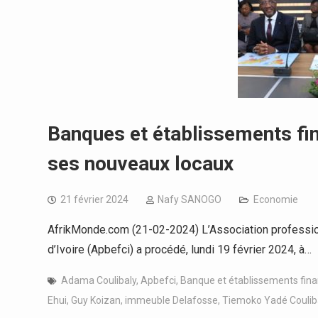
Banques et établissements fi
ses nouveaux locaux
21 février 2024
Nafy SANOGO
Economie
AfrikMonde.com (21-02-2024) L’Association professio
d’Ivoire (Apbefci) a procédé, lundi 19 février 2024, à…
Adama Coulibaly
,
Apbefci
,
Banque et établissements fina
Ehui
,
Guy Koizan
,
immeuble Delafosse
,
Tiemoko Yadé Coulib