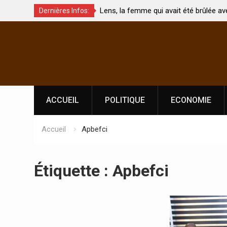
À Lens, la femme qui avait été brûlée avec son bébé
Coopération
Dernières Infos:
par son mari est morte
Abidjan pou
Skip
l’indépend
to
content
ACCUEIL
POLITIQUE
ECONOMIE
Accueil
Apbefci
Étiquette :
Apbefci