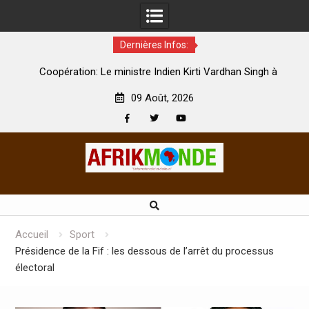
Dernières Infos:
à
Nouvelle licence obligatoire pour les spectacles : En Côte
e
d’Ivoire, l’opérateur culturel Soldat Jahboy se prononce
09 Août, 2026
Facebook
Twitter
Youtube
Skip
to
content
Accueil
Sport
Présidence de la Fif : les dessous de l’arrêt du processus
électoral