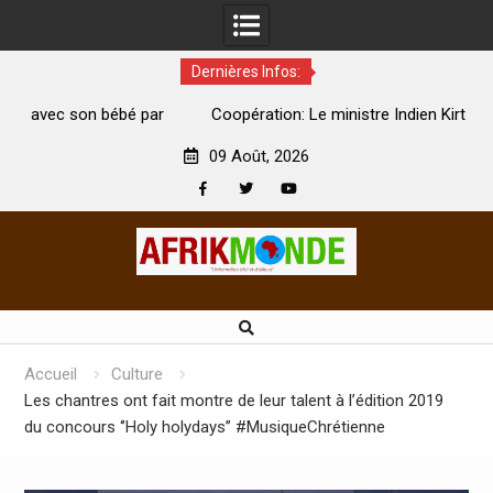
Dernières Infos:
par
Coopération: Le ministre Indien Kirti Vardhan Singh à
N
Abidjan pour la célébration de la Fête de l’indépendance
d
09 Août, 2026
Facebook
Twitter
Youtube
Skip
to
content
Accueil
Culture
Les chantres ont fait montre de leur talent à l’édition 2019
du concours ‘’Holy holydays’’ #MusiqueChrétienne