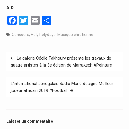
A.D
Facebook
Twitter
Email
Partager
Concours
,
Holy holydays
,
Musique chrétienne
Navigation
La galerie Cécile Fakhoury présente les travaux de
de
quatre artistes à la 3e édition de Marrakech #Peinture
l’article
L’international sénégalais Sadio Mané désigné Meilleur
joueur africain 2019 #Football
Laisser un commentaire