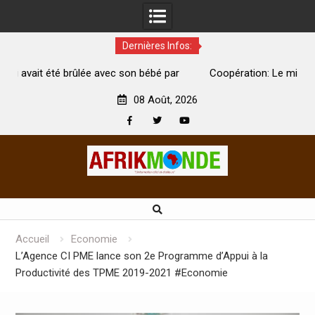
Dernières Infos:
 bébé par
Coopération: Le ministre Indien Kirti Vardhan Singh à
Abidjan pour la célébration de la Fête de l’indépendance
08 Août, 2026
Facebook
Twitter
Youtube
Skip
to
content
Accueil
Economie
L’Agence CI PME lance son 2e Programme d’Appui à la
Productivité des TPME 2019-2021 #Economie