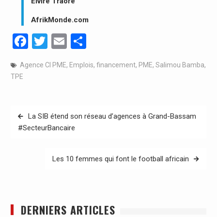
Elvire Traoré
AfrikMonde.com
Facebook
Twitter
Email
Partager
Agence CI PME
,
Emplois
,
financement
,
PME
,
Salimou Bamba
,
TPE
Navigation
La SIB étend son réseau d’agences à Grand-Bassam
de
#SecteurBancaire
l’article
Les 10 femmes qui font le football africain
DERNIERS ARTICLES