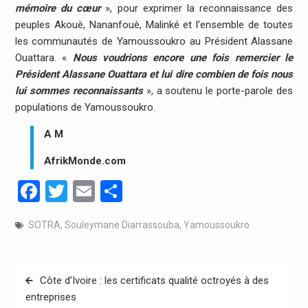
mémoire du cœur
», pour exprimer la reconnaissance des
peuples Akouè, Nananfouè, Malinké et l’ensemble de toutes
les communautés de Yamoussoukro au Président Alassane
Ouattara. «
Nous voudrions encore une fois remercier le
Président Alassane Ouattara et lui dire combien de fois nous
lui sommes reconnaissants
», a soutenu le porte-parole des
populations de Yamoussoukro.
A M
AfrikMonde.com
Facebook
Twitter
Email
Partager
SOTRA
,
Souleymane Diarrassouba
,
Yamoussoukro
Navigation
Côte d’Ivoire : les certificats qualité octroyés à des
de
entreprises