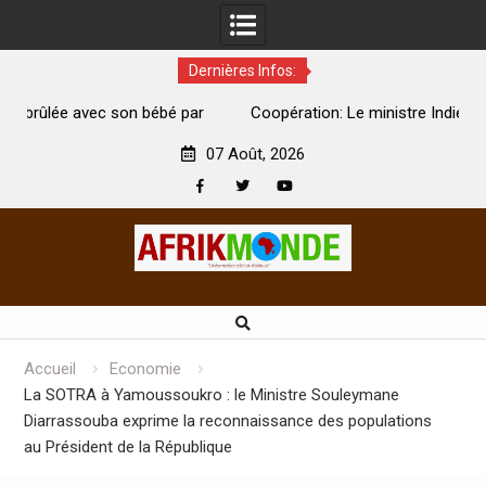
Dernières Infos:
par
Coopération: Le ministre Indien Kirti Vardhan Singh à
N
Abidjan pour la célébration de la Fête de l’indépendance
d
07 Août, 2026
Facebook
Twitter
Youtube
Skip
to
content
Accueil
Economie
La SOTRA à Yamoussoukro : le Ministre Souleymane
Diarrassouba exprime la reconnaissance des populations
au Président de la République