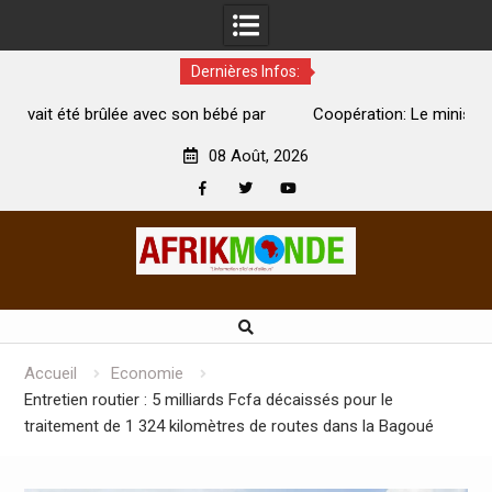
Dernières Infos:
par
Coopération: Le ministre Indien Kirti Vardhan Singh à
Abidjan pour la célébration de la Fête de l’indépendance
d
08 Août, 2026
Facebook
Twitter
Youtube
Skip
to
content
Accueil
Economie
Entretien routier : 5 milliards Fcfa décaissés pour le
traitement de 1 324 kilomètres de routes dans la Bagoué