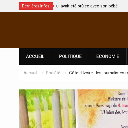
t été brûlée avec son bébé
Coopération: Le ministre Indien Kirti
Dernières Infos:
Abidjan pour la célébration de la Fêt
Skip
l’indépendance
to
content
ACCUEIL
POLITIQUE
ECONOMIE
Accueil
Société
Côte d’Ivoire : les journaliste