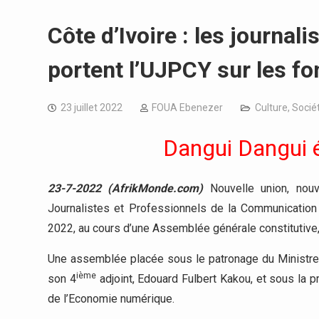
Côte d’Ivoire : les journa
portent l’UJPCY sur les f
23 juillet 2022
FOUA Ebenezer
Culture
,
Socié
Dangui Dangui é
23-7-2022 (AfrikMonde.com)
Nouvelle union, nouv
Journalistes et Professionnels de la Communication 
2022, au cours d’une Assemblée générale constitutive,
Une assemblée placée sous le patronage du Ministre 
ième
son 4
adjoint, Edouard Fulbert Kakou, et sous la 
de l’Economie numérique.