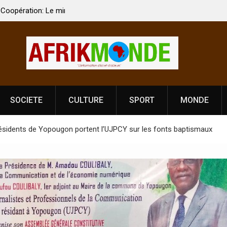
 Vardhan Singh à
Nouvelle licence obligatoire pour les spectacles
e de
Côte d’Ivoire, l’opérateur culturel Soldat Jahbo
prononce
SOCIETE
CULTURE
SPORT
MONDE
s résidents de Yopougon portent l’UJPCY sur les fonts baptismaux