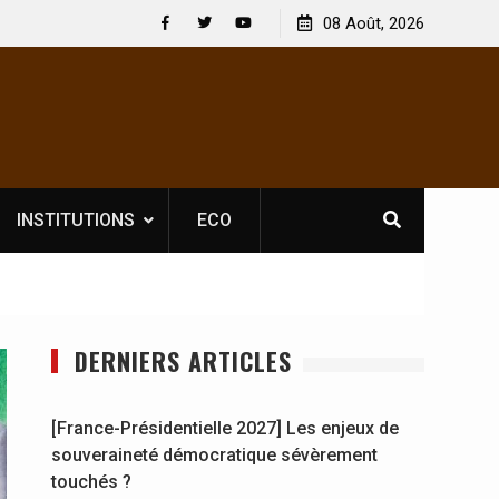
 : En
[France-Présidentielle 2027] Les enjeux de
08 Août, 2026
y se
souveraineté démocratique sévèrement touchés ?
Facebook
Twitter
Youtube
INSTITUTIONS
ECO
DERNIERS ARTICLES
[France-Présidentielle 2027] Les enjeux de
souveraineté démocratique sévèrement
touchés ?