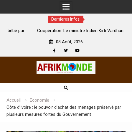
Dernières Infos:
par
Coopération: Le ministre Indien Kirti Vardhan Singh à
N
Abidjan pour la célébration de la Fête de l’indépendance
d
08 Août, 2026
Facebook
Twitter
Youtube
Skip
to
content
Accueil
Economie
Côte d’Ivoire : le pouvoir d’achat des ménages préservé par
plusieurs mesures fortes du Gouvernement