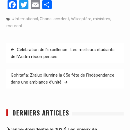
Facebook
Twitter
Email
Partager
#International; Ghana; accident; hélicoptère; ministres;
meurent
Navigation
Célébration de l’excellence : Les meilleurs étudiants
de
de l’Arstm récompensés
l’article
Gohitafla: Zraluo illumine la 65e fête de l’indépendance
dans une ambiance d’unité
DERNIERS ARTICLES
[France-Présidentielle 2027] Les enjeux de