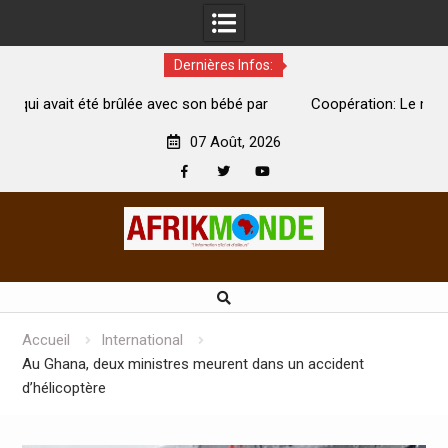
Dernières Infos:
on bébé par
Coopération: Le ministre Indien Kirti Vardhan Singh
Abidjan pour la célébration de la Fête de l’indépendan
07 Août, 2026
Facebook
Twitter
Youtube
Skip
to
content
Accueil
International
Au Ghana, deux ministres meurent dans un accident
d’hélicoptère