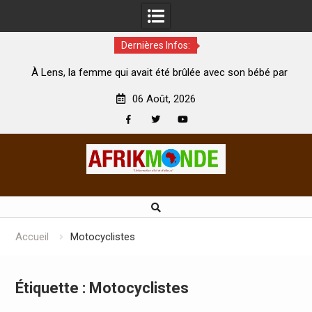
Dernières Infos:
emme qui avait été brûlée avec son bébé par
Coopération: Le mi
son mari est morte
Abidjan pour la céléb
06 Août, 2026
Facebook
Twitter
Youtube
Skip
to
content
Accueil
Motocyclistes
Étiquette :
Motocyclistes